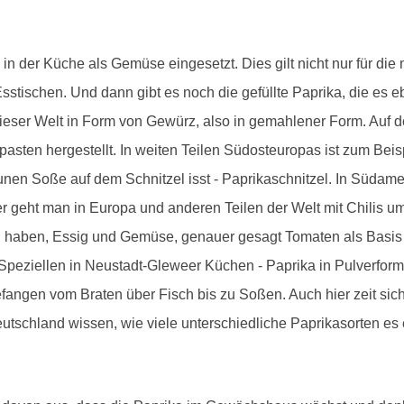
m in der Küche als Gemüse eingesetzt. Dies gilt nicht nur für di
stischen. Und dann gibt es noch die gefüllte Paprika, die es eb
ieser Welt in Form von Gewürz, also in gemahlener Form. Auf 
en hergestellt. In weiten Teilen Südosteuropas ist zum Beis
aunen Soße auf dem Schnitzel isst - Paprikaschnitzel. In Südam
ter geht man in Europa und anderen Teilen der Welt mit Chilis 
ff" haben, Essig und Gemüse, genauer gesagt Tomaten als Basis 
im Speziellen in Neustadt-Gleweer Küchen - Paprika in Pulver
fangen vom Braten über Fisch bis zu Soßen. Auch hier zeit sich 
tschland wissen, wie viele unterschiedliche Paprikasorten es e