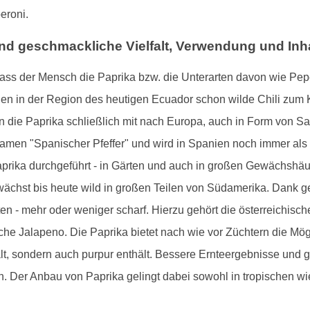
eroni.
nd geschmackliche Vielfalt, Verwendung und Inha
ass der Mensch die Paprika bzw. die Unterarten davon wie Pepe
den in der Region des heutigen Ecuador schon wilde Chili zum 
 die Paprika schließlich mit nach Europa, auch in Form von Sa
inamen "Spanischer Pfeffer" und wird in Spanien noch immer als
prika durchgeführt - in Gärten und auch in großen Gewächshäuse
e wächst bis heute wild in großen Teilen von Südamerika. Dank 
en - mehr oder weniger scharf. Hierzu gehört die österreichis
he Jalapeno. Die Paprika bietet nach wie vor Züchtern die Mög
ält, sondern auch purpur enthält. Bessere Ernteergebnisse und 
n. Der Anbau von Paprika gelingt dabei sowohl in tropischen wi