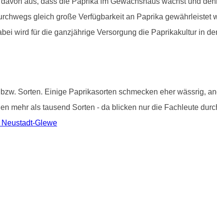
 davon aus, dass die Paprika im Gewächshaus wächst und denke
 durchwegs gleich große Verfügbarkeit an Paprika gewährleistet
abei wird für die ganzjährige Versorgung die Paprikakultur in
 bzw. Sorten. Einige Paprikasorten schmecken eher wässrig, and
i den mehr als tausend Sorten - da blicken nur die Fachleute du
n Neustadt-Glewe