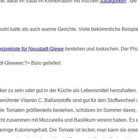
e. Ideal im Salat im Kombination mit frischen
Salatgurken
, die
ohl kalte als auch warme Gerichte. Viele bekömmliche Beispiele
üsekiste für Neustadt-Glewe
bestellen und loskochen. Der Pha
r zu sein oder gut in der Küche als Lebensmittel herzuhalten. S
erühmte Vitamin C. Ballaststoffe sind gut für den Stoffwechsel 
e Tomaten größtenteils bestehen, schützen im Sommer davor, zu 
cht zusammen mit Mozzarella und Basilikum vereint haben. Es e
ringe Kaloriengehalt. Die Tomate ist lecker, man kann sie ess