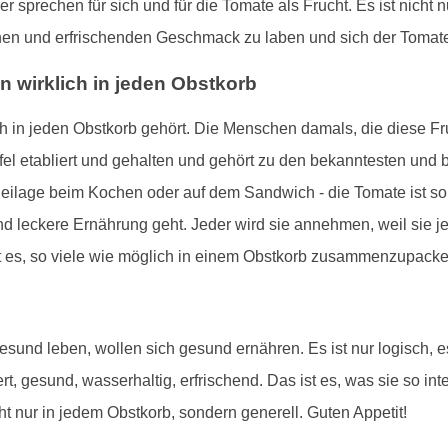
er sprechen für sich und für die Tomate als Frucht. Es ist nic
ichen und erfrischenden Geschmack zu laben und sich der Tomate
 wirklich in jeden Obstkorb
lich in jeden Obstkorb gehört. Die Menschen damals, die diese F
ffel etabliert und gehalten und gehört zu den bekanntesten und
eilage beim Kochen oder auf dem Sandwich - die Tomate ist so v
 leckere Ernährung geht. Jeder wird sie annehmen, weil sie je
ßt es, so viele wie möglich in einem Obstkorb zusammenzupack
und leben, wollen sich gesund ernähren. Es ist nur logisch, e
rt, gesund, wasserhaltig, erfrischend. Das ist es, was sie so i
cht nur in jedem Obstkorb, sondern generell. Guten Appetit!