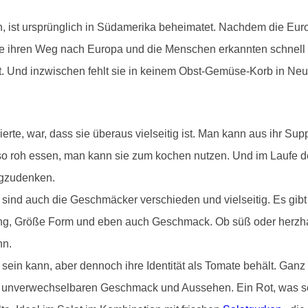
n, ist ursprünglich in Südamerika beheimatet. Nachdem die Eur
ate ihren Weg nach Europa und die Menschen erkannten schnell
et. Und inzwischen fehlt sie in keinem Obst-Gemüse-Korb in Ne
erte, war, dass sie überaus vielseitig ist. Man kann aus ihr S
 so roh essen, man kann sie zum kochen nutzen. Und im Laufe
egzudenken.
nd auch die Geschmäcker verschieden und vielseitig. Es gibt 
ng, Größe Form und eben auch Geschmack. Ob süß oder herzhaft
nn.
 sein kann, aber dennoch ihre Identität als Tomate behält. Gan
m unverwechselbaren Geschmack und Aussehen. Ein Rot, was so f